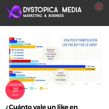
Skip
Me
to
content
FEBRERO
21
2023
¿Cuánto vale un like en