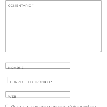
COMENTARIO
*
NOMBRE
*
CORREO ELECTRÓNICO
*
WEB
Guarda mi nombre, correo electrónico y web en