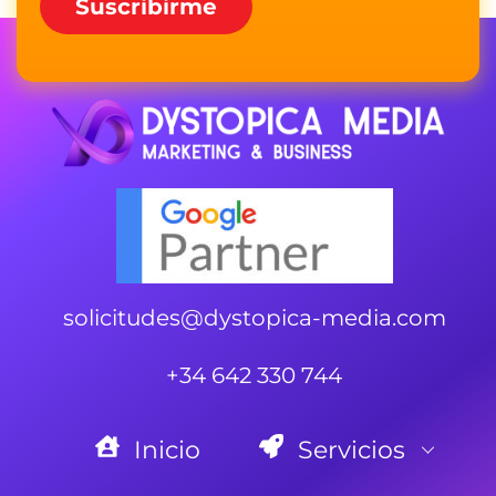
solicitudes@dystopica-media.com
+34 642 330 744
Inicio
Servicios