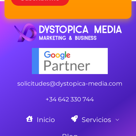
solicitudes@dystopica-media.com
+34 642 330 744
Inicio
Servicios