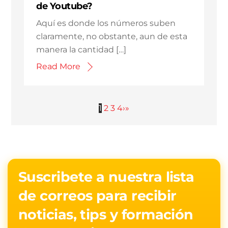
de Youtube?
Aquí es donde los números suben
claramente, no obstante, aun de esta
manera la cantidad […]
Read More
1
2
3
4
›
»
Suscribete a nuestra lista
de correos para recibir
noticias, tips y formación