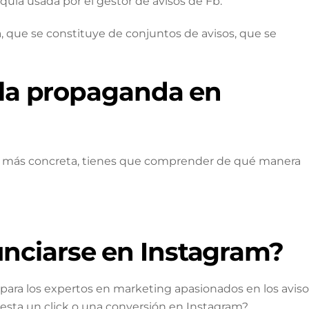
uía usada por el gestor de avisos de Fb.
que se constituye de conjuntos de avisos, que se
e la propaganda en
o más concreta, tienes que comprender de qué manera
nciarse en Instagram?
ra los expertos en marketing apasionados ​​en los aviso
uesta un click o una conversión en Instagram?