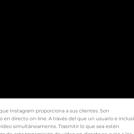
 que Instagram proporciona a sus clientes. Son
en directo on-line. A través del que un usuario e inclus
r vídeo simultáneamente. Trasmitir lo que sea estén