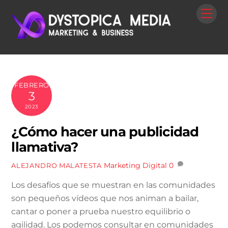
Skip
Me
to
content
FEBRERO
3
2023
¿Cómo hacer una publicidad
llamativa?
Marketing Digital
0
ALEJANDRO MALATESTA
Los desafíos que se muestran en las comunidades
son pequeños vídeos que nos animan a bailar,
cantar o poner a prueba nuestro equilibrio o
agilidad. Los podemos consultar en comunidades