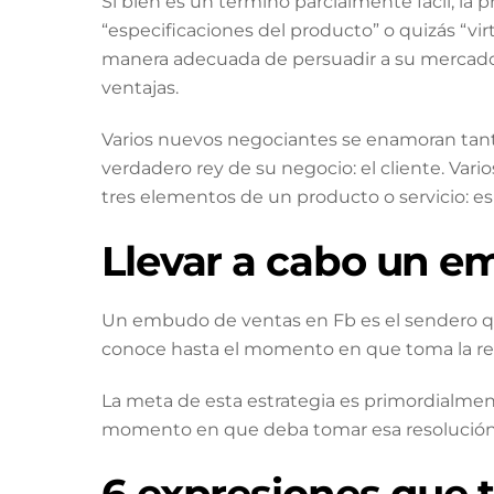
Si bien es un término parcialmente fácil, la
“especificaciones del producto” o quizás “vir
manera adecuada de persuadir a su mercado y
ventajas.
Varios nuevos negociantes se enamoran tanto
verdadero rey de su negocio: el cliente. Va
tres elementos de un producto o servicio: es
Llevar a cabo un e
Un embudo de ventas en Fb es el sendero q
conoce hasta el momento en que toma la re
La meta de esta estrategia es primordialment
momento en que deba tomar esa resolución t
6 expresiones que t