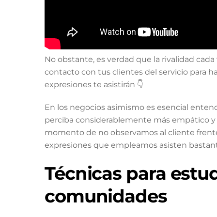
No obstante, es verdad que la rivalidad cad
contacto con tus clientes del servicio para h
expresiones te asistirán 👇
En los negocios asimismo es esencial entende
perciba considerablemente más empático y na
momento de no observamos al cliente frente
expresiones que empleamos asisten bastant
Técnicas para estud
comunidades