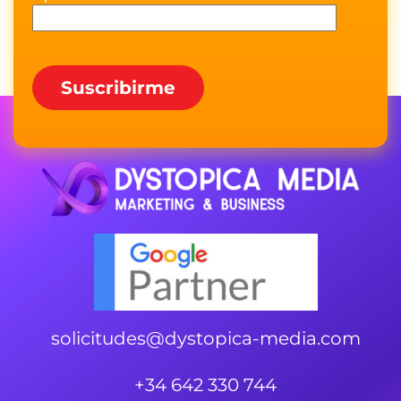
solicitudes@dystopica-media.com
+34 642 330 744