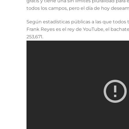
gratis y tiene una sin limites pluralidad pa
todos los campos, pero el día de hoy deseam
Según estadísticas públicas a las que todos 
Frank Reyes es el rey de YouTube, el bachater
253,671.