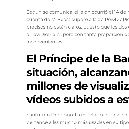
Según se comunica, el jalón ocurrió el 14 
cuenta de MrBeast superó a la de PewDiePie
precisos no están claros, puesto que los dos
a PewDiePie, sí, pero con tanta proporción d
inconvenientes.
El Príncipe de la B
situación, alcanzand
millones de visuali
vídeos subidos a es
Santurrón Domingo. La interfaz para gozar 
pertence a las mucho más usadas en su tip