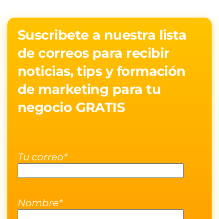
Suscribete a nuestra lista
de correos para recibir
noticias, tips y formación
de marketing para tu
negocio GRATIS
Tu correo*
Nombre*