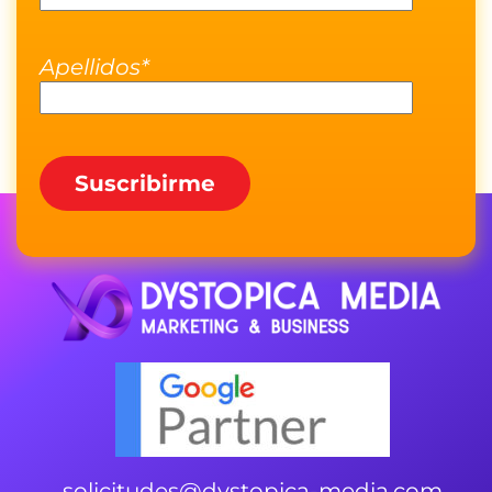
Apellidos*
solicitudes@dystopica-media.com