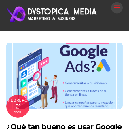
Skip
Me
to
content
FEBRERO
21
2023
¿Qué tan bueno es usar Google