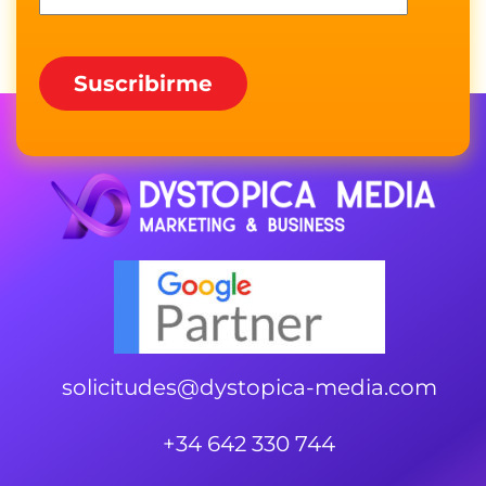
solicitudes@dystopica-media.com
+34 642 330 744