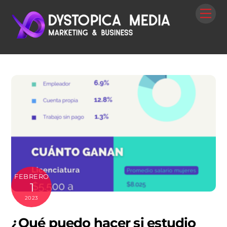
Skip
Me
to
content
FEBRERO
1
2023
¿Qué puedo hacer si estudio