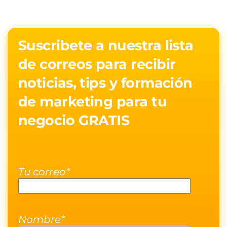
Suscribete a nuestra lista
de correos para recibir
noticias, tips y formación
de marketing para tu
negocio GRATIS
Tu correo*
Nombre*