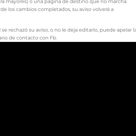
para mayores) o una página de destino que no marcha
e los cambios completados, su aviso volverá a
se rechazó su aviso, o no le deja editarlo, puede apelar l
ario de contacto con Fb.