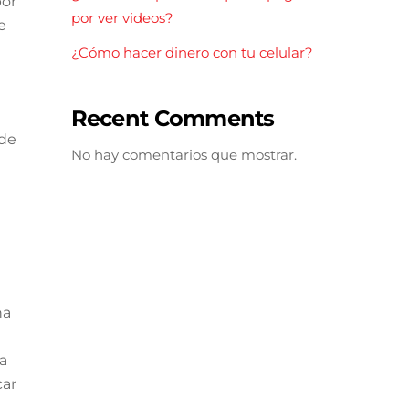
por
por ver videos?
e
¿Cómo hacer dinero con tu celular?
Recent Comments
 de
No hay comentarios que mostrar.
na
ra
car