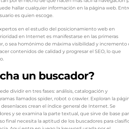
an por el hecho de que hacen más fácil la navegación 
puede hallar cualquier información en la página web. Entr
suario es quien escoge.
xpertos en el estudio del posicionamiento web en
rioridad en Internet es manifestarse en las primeras
dor, o sea homónimo de máxima visibilidad y incremento
 hacer contenidos de calidad y progresar el SEO, lo que
o.
cha un buscador?
e dividir en tres fases: análisis, catalogación y
ramas llamados spider, robot o crawler. Exploran la pági
esenlaces crean el índice general de Internet. Se
dores y se examina la parte textual, que sirve de base pa
so final necesita la aptitud de los buscadores para clasifi
ncia. Aquí entra en juego la keyword usada por el