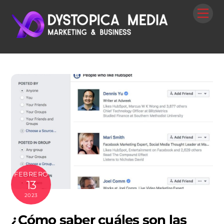
Skip
Me
to
content
FEBRERO
13
2023
¿Cómo saber cuáles son las