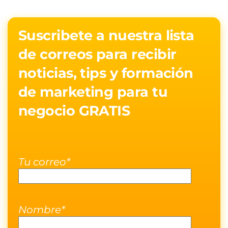
Suscribete a nuestra lista
de correos para recibir
noticias, tips y formación
de marketing para tu
negocio GRATIS
Tu correo*
Nombre*