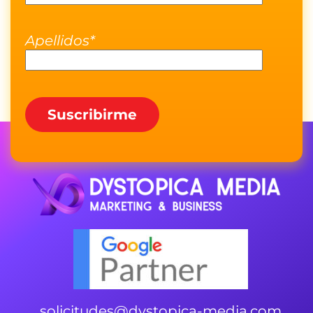
Apellidos*
solicitudes@dystopica-media.com