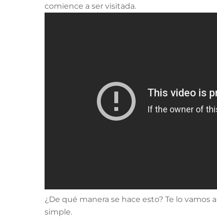
comience a ser visitada.
¿De qué manera se hace esto? Te lo vamos a 
simple.