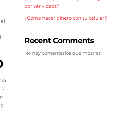
por ver videos?
¿Cómo hacer dinero con tu celular?
 el
l
Recent Comments
No hay comentarios que mostrar.
O
ara
as
de
 y
o