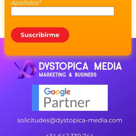
Apellidos*
solicitudes@dystopica-media.com
+34 642 330 744