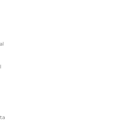
al
l
ata