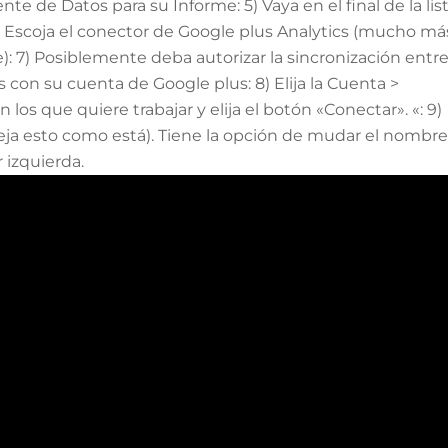
 de Datos para su Informe: 5) Vaya en el final de la list
 Escoja el conector de Google plus Analytics (mucho má
): 7) Posiblemente deba autorizar la sincronización entr
s con su cuenta de Google plus: 8) Elija la Cuenta >
 los que quiere trabajar y elija el botón «Conectar». «: 9)
eja esto como está). Tiene la opción de mudar el nombre
 izquierda.