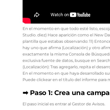
En el momento en que todo esté listo, escoja
Studio. diez) Hace aparición como el New Dat
plantilla que estabas observando: 11) Entonc
hay uno que afirma (Localización) y otro afir
exactamente la misma Consola de Búsqueda. 
exclusiva fuente de datos, busque en Search C
(Localización): Tras agregarlo, repita el desa
En el momento en que haya desarrollado sus
Puede clickear en el título del informe para
➡ Paso 1: Crea una camp
El paso inicial es entrar al Gestor de Avisos.