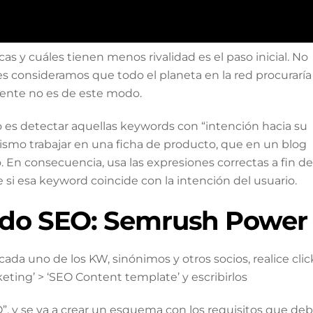
 y cuáles tienen menos rivalidad es el paso inicial. No
nes consideramos que todo el planeta en la red procuraría
ente no es de este modo.
lo es detectar aquellas keywords con “intención hacia su
ismo trabajar en una ficha de producto, que en un blog
 En consecuencia, usa las expresiones correctas a fin de
 si esa keyword coincide con la intención del usuario.
nido SEO: Semrush Power
da uno de los KW, sinónimos y otros socios, realice clic
ting’ > ‘SEO Content template’ y escribirlos
O”, y se va a crear un esquema con los requisitos que de