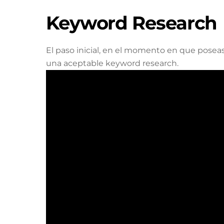
Keyword Research
El paso inicial, en el momento en que poseas 
una aceptable keyword research.