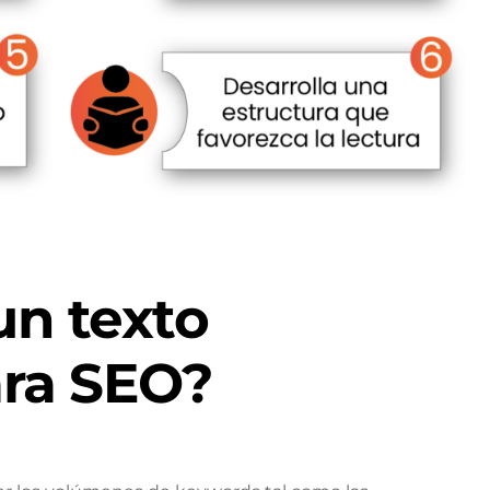
n texto
ara SEO?