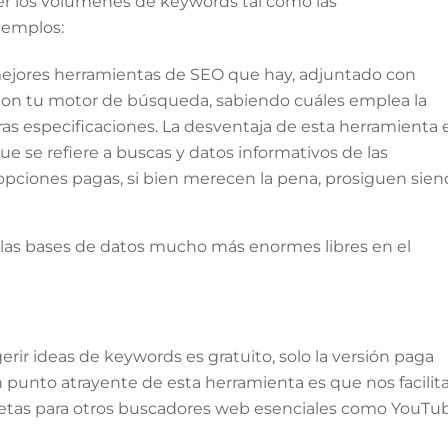
r los volúmenes de keywords tal como las
jemplos:
mejores herramientas de SEO que hay, adjuntado con
s con tu motor de búsqueda, sabiendo cuáles emplea la
ras especificaciones. La desventaja de esta herramienta 
que se refiere a buscas y datos informativos de las
 opciones pagas, si bien merecen la pena, prosiguen sie
 las bases de datos mucho más enormes libres en el
rir ideas de keywords es gratuito, solo la versión paga
unto atrayente de esta herramienta es que nos facilit
retas para otros buscadores web esenciales como YouTub