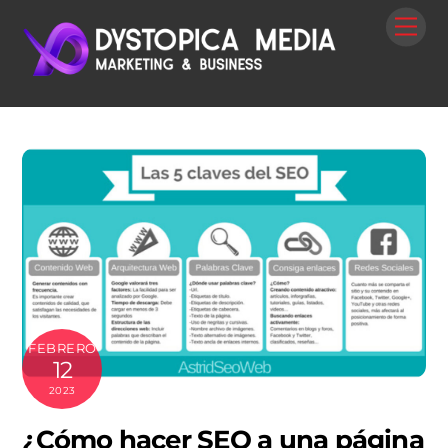
Skip
Me
to
content
FEBRERO
12
2023
¿Cómo hacer SEO a una página