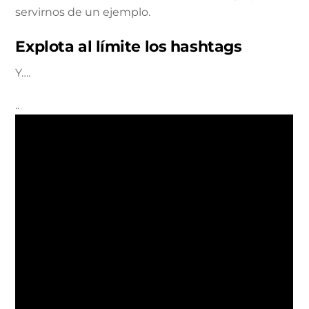
servirnos de un ejemplo.
Explota al límite los hashtags
Y….
..