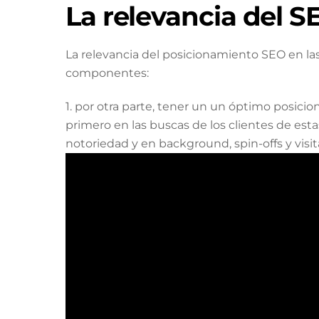
La relevancia del 
La relevancia del posicionamiento SEO en 
componentes:
1. por otra parte, tener un un óptimo posi
primero en las buscas de los clientes de est
notoriedad y en background, spin-offs y vis