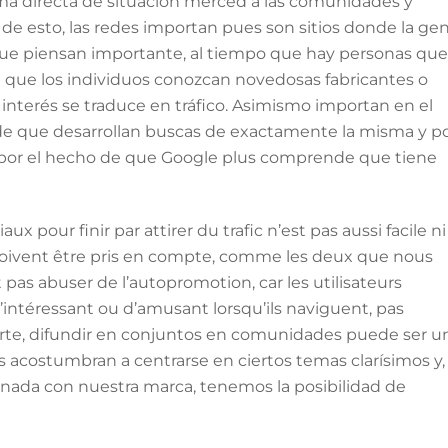
orma directa de situación merced a las comunidades y
de esto, las redes importan pues son sitios donde la ge
 que piensan importante, al tiempo que hay personas que
 que los individuos conozcan novedosas fabricantes o
e interés se traduce en tráfico. Asimismo importan en el
e que desarrollan buscas de exactamente la misma y p
b por el hecho de que Google plus comprende que tiene
 pour finir par attirer du trafic n’est pas aussi facile ni
eux doivent être pris en compte, comme les deux que nous
t pas abuser de l’autopromotion, car les utilisateurs
’intéressant ou d’amusant lorsqu’ils naviguent, pas
 parte, difundir en conjuntos en comunidades puede ser u
 acostumbran a centrarse en ciertos temas clarísimos y, 
nada con nuestra marca, tenemos la posibilidad de