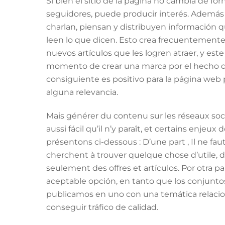
Si bien el sitio de la página no cambia de f
seguidores, puede producir interés. Además 
charlan, piensan y distribuyen información
leen lo que dicen. Esto crea frecuentemente
nuevos artículos que les logren atraer, y est
momento de crear una marca por el hecho d
consiguiente es positivo para la página we
alguna relevancia.
Mais générer du contenu sur les réseaux sociaux
aussi fácil qu’il n’y paraît, et certains enj
présentons ci-dessous : D’une part , Il ne fau
cherchent à trouver quelque chose d’utile, d
seulement des offres et artículos. Por otra
aceptable opción, en tanto que los conjuntos
publicamos en uno con una temática relacio
conseguir tráfico de calidad.