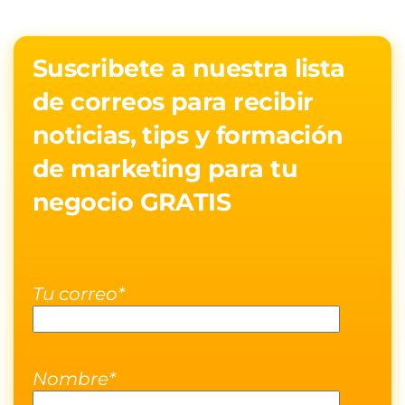
Suscribete a nuestra lista
de correos para recibir
noticias, tips y formación
de marketing para tu
negocio GRATIS
Tu correo*
Nombre*