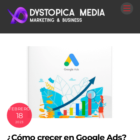
Skip
Me
to
content
FEBRERO
18
2023
¿Cómo crecer en Google Ads?