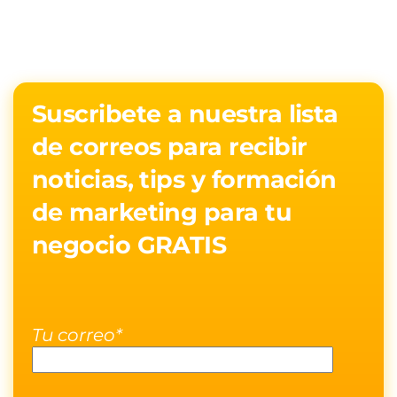
Suscribete a nuestra lista
de correos para recibir
noticias, tips y formación
de marketing para tu
negocio GRATIS
Tu correo*