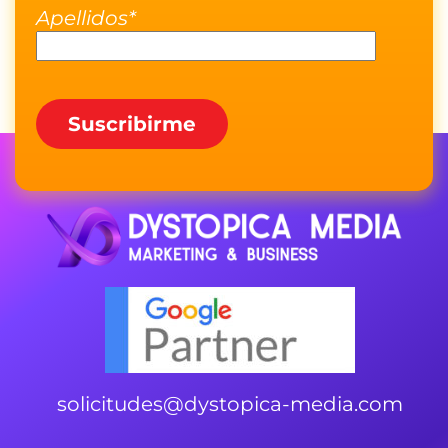
Apellidos*
solicitudes@dystopica-media.com