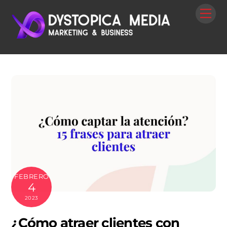
Skip
Me
to
content
FEBRERO
4
2023
¿Cómo atraer clientes con